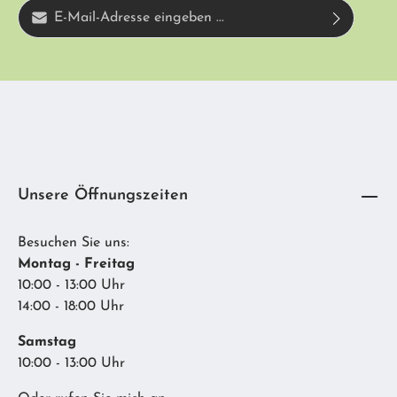
E-Mail-Adresse*
Diese Seite ist durch reCAPTCHA geschützt und es gelten die
Ich habe die
Datenschutzbestimmungen
zur Kenntnis genommen und die
Datenschutzrichtlinie
und
Nutzungsbedingungen
.
AGB
gelesen und bin mit ihnen einverstanden.
Unsere Öffnungszeiten
Besuchen Sie uns:
Montag - Freitag
10:00 - 13:00 Uhr
14:00 - 18:00 Uhr
Samstag
10:00 - 13:00 Uhr