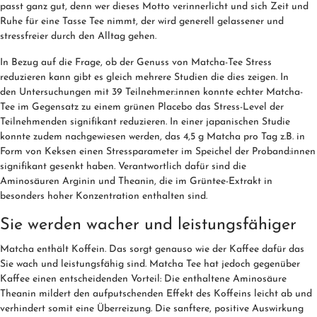
passt ganz gut, denn wer dieses Motto verinnerlicht und sich Zeit und
Ruhe für eine Tasse Tee nimmt, der wird generell gelassener und
stressfreier durch den Alltag gehen.
In Bezug auf die Frage, ob der Genuss von Matcha-Tee Stress
reduzieren kann gibt es gleich mehrere Studien die dies zeigen. In
den Untersuchungen mit 39 Teilnehmer:innen konnte echter Matcha-
Tee im Gegensatz zu einem grünen Placebo das Stress-Level der
Teilnehmenden signifikant reduzieren. In einer japanischen Studie
konnte zudem nachgewiesen werden, das 4,5 g Matcha pro Tag z.B. in
Form von Keksen einen Stressparameter im Speichel der Proband:innen
signifikant gesenkt haben. Verantwortlich dafür sind die
Aminosäuren Arginin und Theanin, die im Grüntee-Extrakt in
besonders hoher Konzentration enthalten sind.
Sie werden wacher und leistungsfähiger
Matcha enthält Koffein. Das sorgt genauso wie der Kaffee dafür das
Sie wach und leistungsfähig sind. Matcha Tee hat jedoch gegenüber
Kaffee einen entscheidenden Vorteil: Die enthaltene Aminosäure
Theanin mildert den aufputschenden Effekt des Koffeins leicht ab und
verhindert somit eine Überreizung. Die sanftere, positive Auswirkung