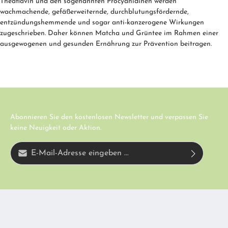
Theaflavin und den sogenannten Procyanidinen werden
wachmachende, gefäßerweiternde, durchblutungsfördernde,
entzündungshemmende und sogar anti-kanzerogene Wirkungen
zugeschrieben. Daher können Matcha und Grüntee im Rahmen einer
ausgewogenen und gesunden Ernährung zur Prävention beitragen.
Abonnieren Sie den kostenlosen Newsletter und verpassen Sie
keine Neuigkeit oder Aktion.
E-Mail-Adresse*
Diese Seite ist durch reCAPTCHA geschützt und es gelten die
Ich habe die
Datenschutzbestimmungen
zur Kenntnis genommen und die
Datenschutzrichtlinie
und
Nutzungsbedingungen
.
AGB
gelesen und bin mit ihnen einverstanden.