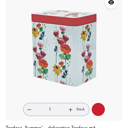
Stück
Teedose „Summer“ – dekorative Teedose mit