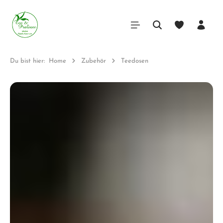
Du bist hier:
Home
Zubehör
Teedosen