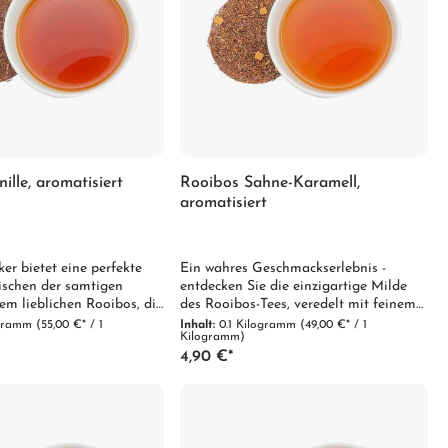
ille, aromatisiert
Rooibos Sahne-Karamell,
aromatisiert
ker bietet eine perfekte
Ein wahres Geschmackserlebnis -
schen der samtigen
entdecken Sie die einzigartige Milde
em lieblichen Rooibos, die
des Rooibos-Tees, veredelt mit feinem
me und Eleganz
Sahne- und cremigem
ogramm
(55,00 €* / 1
Inhalt:
0.1 Kilogramm
(49,00 €* / 1
Kilogramm)
Karamellgeschmack.
4,90 €*