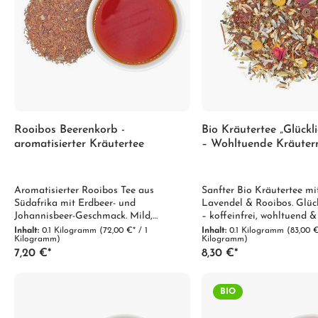
Rooibos Beerenkorb -
Bio Kräutertee „Glück
aromatisierter Kräutertee
– Wohltuende Kräuter
für innere Balance
Aromatisierter Rooibos Tee aus
Sanfter Bio Kräutertee mi
Südafrika mit Erdbeer- und
Lavendel & Rooibos. Glü
Johannisbeer-Geschmack. Mild,
– koffeinfrei, wohltuend &
koffeinfrei und fruchtig – ein
entspannte Auszeiten.
Inhalt:
0.1 Kilogramm
(72,00 €* / 1
Inhalt:
0.1 Kilogramm
(83,00 €
Kilogramm)
Kilogramm)
sommerlicher Kräutertee für jeden Tag.
7,20 €*
8,30 €*
BIO