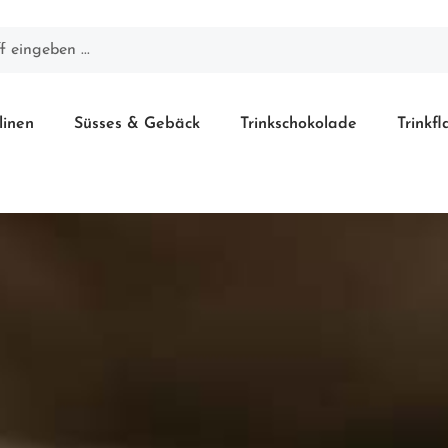
linen
Süsses & Gebäck
Trinkschokolade
Trinkf