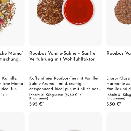
liche Mama“
Rooibos Vanille-Sahne – Sanfte
Rooibos Van
mischung
Verführung mit Wohlfühlfaktor
t Kamille,
Koffeinfreier Rooibos-Tee mit Vanille-
Dieser Klassi
ckliche Mama
Sahne-Aroma – mild, cremig,
Harmonie zwi
 ideal für
entspannend. Ideal pur, mit Milch oder
Vanille und d
Honig. Jetzt entdecken und genießen!
Charme, Wär
* / 1
Inhalt:
0.1 Kilogramm
(59,50 €* / 1
Inhalt:
0.1 Kil
Kilogramm)
Kilogramm)
vermittelt.
5,95 €*
5,50 €*