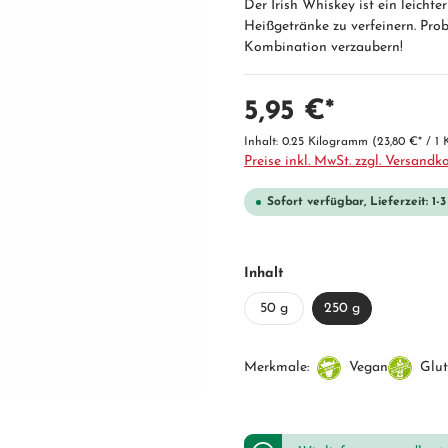
Der Irish Whiskey ist ein leicht
Heißgetränke zu verfeinern. Prob
Kombination verzaubern!
5,95 €*
Inhalt:
0.25 Kilogramm
(23,80 €* / 1
Preise inkl. MwSt. zzgl. Versandk
Sofort verfügbar, Lieferzeit: 1-
Inhalt
50 g
250 g
Merkmale:
Vegan
Glut