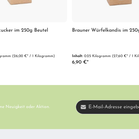
zucker im 250g Beutel
Brauner Würfelkandis im 250
logramm
(26,00 €* / 1 Kilogramm)
Inhalt:
0.25 Kilogramm
(27,60 €* / 1 K
6,90 €*
E-Mail-Adresse*
ne Neuigkeit oder Aktion.
Diese Seite ist d
Ich habe die
Datenschutzbestimmun
Datenschutzrichtl
AGB
gelesen und bin mit ihnen einve