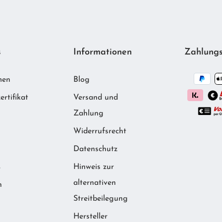
s
Informationen
Zahlungs
men
Blog
ertifikat
Versand und
Zahlung
Widerrufsrecht
m
Datenschutz
Hinweis zur
r
alternativen
n
Streitbeilegung
Hersteller