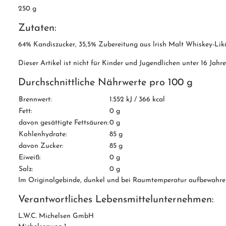
250 g
Zutaten:
64% Kandiszucker, 35,5% Zubereitung aus lrish Malt Whiskey-Likö
Dieser Artikel ist nicht für Kinder und Jugendlichen unter 16 Jahr
Durchschnittliche Nährwerte pro 100 g
Brennwert:
1.552 kJ / 366 kcal
Fett:
0 g
davon gesättigte Fettsäuren:
0 g
Kohlenhydrate:
85 g
davon Zucker:
85 g
Eiweiß:
0 g
Salz:
0 g
Im Originalgebinde, dunkel und bei Raumtemperatur aufbewahr
Verantwortliches Lebensmittelunternehmen:
L.W.C. Michelsen GmbH