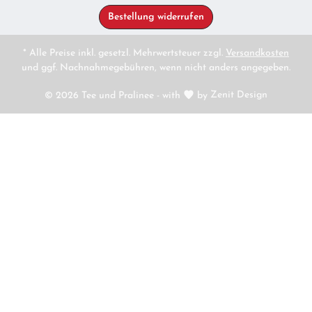
Bestellung widerrufen
* Alle Preise inkl. gesetzl. Mehrwertsteuer zzgl.
Versandkosten
und ggf. Nachnahmegebühren, wenn nicht anders angegeben.
© 2026 Tee und Pralinee - with
by
Zenit Design