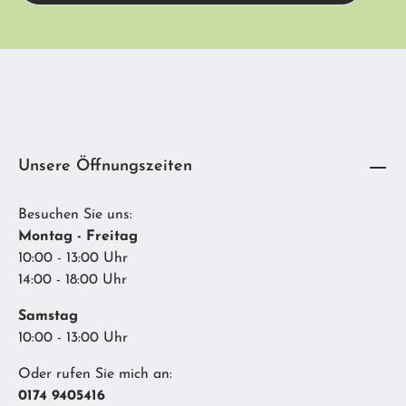
Diese Seite ist durch reCAPTCHA geschützt und es gelten die
Ich habe die
Datenschutzbestimmungen
zur Kenntnis genommen und die
Datenschutzrichtlinie
und
Nutzungsbedingungen
.
AGB
gelesen und bin mit ihnen einverstanden.
Unsere Öffnungszeiten
Besuchen Sie uns:
Montag - Freitag
10:00 - 13:00 Uhr
14:00 - 18:00 Uhr
Samstag
10:00 - 13:00 Uhr
Oder rufen Sie mich an:
0174 9405416