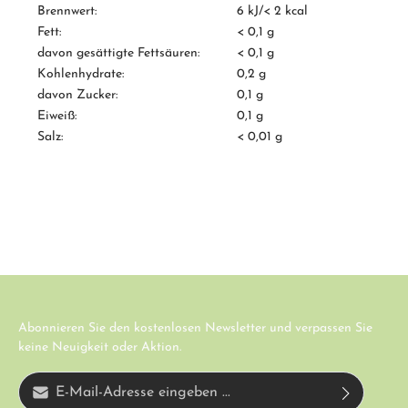
Brennwert:
6 kJ/< 2 kcal
Fett:
< 0,1 g
davon gesättigte Fettsäuren:
< 0,1 g
Kohlenhydrate:
0,2 g
davon Zucker:
0,1 g
Eiweiß:
0,1 g
Salz:
< 0,01 g
Abonnieren Sie den kostenlosen Newsletter und verpassen Sie
keine Neuigkeit oder Aktion.
E-Mail-Adresse*