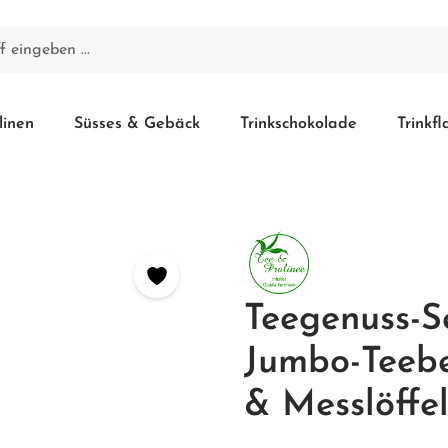
linen
Süsses & Gebäck
Trinkschokolade
Trinkf
Teegenuss-Se
Jumbo-Teebe
& Messlöffe