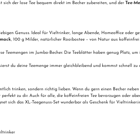
t sich der lose Tee bequem direkt im Becher zubereiten, und der
Tee-Me
iebigen Genuss. Ideal für Vieltrinker, lange Abende, Homeoffice oder g
hmack
, 100 g Milder, natürlicher Rooibostee – von Natur aus koffeinfr
lose Teemengen im Jumbo-Becher. Die Teeblätter haben genug Platz, um 
dosierst du deine Teemenge immer gleichbleibend und kommst schnell zu 
entlich trinken, sondern richtig lieben. Wenn du gern einen Becher nebe
t perfekt zu dir. Auch für alle, die koffeinfreien Tee bevorzugen oder 
gnet sich das XL-Teegenuss-Set wunderbar als Geschenk für Vieltrinker:i
ltrinker