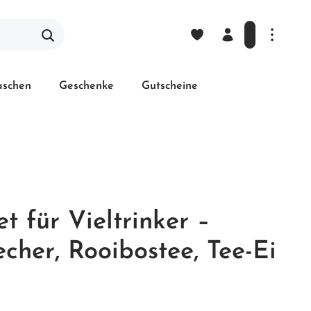
laschen
Geschenke
Gutscheine
t für Vieltrinker –
cher, Rooibostee, Tee-Ei
l