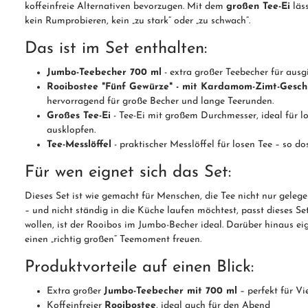
koffeinfreie Alternativen bevorzugen. Mit dem
großen Tee-Ei
läss
kein Rumprobieren, kein „zu stark“ oder „zu schwach“.
Das ist im Set enthalten:
Jumbo-Teebecher 700 ml
- extra großer Teebecher für ausg
Rooibostee "Fünf Gewürze" - mit Kardamom-Zimt-Gesc
hervorragend für große Becher und lange Teerunden.
Großes Tee-Ei
- Tee-Ei mit großem Durchmesser, ideal für 
ausklopfen.
Tee-Messlöffel
- praktischer Messlöffel für losen Tee – so 
Für wen eignet sich das Set:
Dieses Set ist wie gemacht für Menschen, die Tee nicht nur geleg
– und nicht ständig in die Küche laufen möchtest, passt dieses Se
wollen, ist der Rooibos im Jumbo-Becher ideal. Darüber hinaus ei
einen „richtig großen“ Teemoment freuen.
Produktvorteile auf einen Blick:
Extra großer
Jumbo-Teebecher mit 700 ml
– perfekt für Vie
Koffeinfreier
Rooibostee
, ideal auch für den Abend