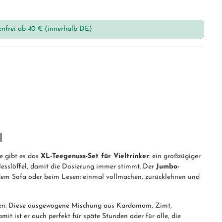
enfrei ab 40 € (innerhalb DE)
l
e gibt es das
XL-Teegenuss-Set für Vieltrinker
: ein großzügiger
Messlöffel, damit die Dosierung immer stimmt. Der
Jumbo-
f dem Sofa oder beim Lesen: einmal vollmachen, zurücklehnen und
en. Diese ausgewogene Mischung aus Kardamom, Zimt,
it ist er auch perfekt für späte Stunden oder für alle, die