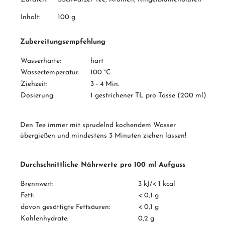
Inhalt:
100 g
Zubereitungsempfehlung
Wasserhärte:
hart
Wassertemperatur:
100 °C
Ziehzeit:
3 - 4 Min.
Dosierung:
1 gestrichener TL pro Tasse (200 ml)
Den Tee immer mit sprudelnd kochendem Wasser
übergießen und mindestens 3 Minuten ziehen lassen!
Durchschnittliche Nährwerte pro 100 ml Aufguss
Brennwert:
3 kJ/< 1 kcal
Fett:
< 0,1 g
davon gesättigte Fettsäuren:
< 0,1 g
Kohlenhydrate:
0,2 g