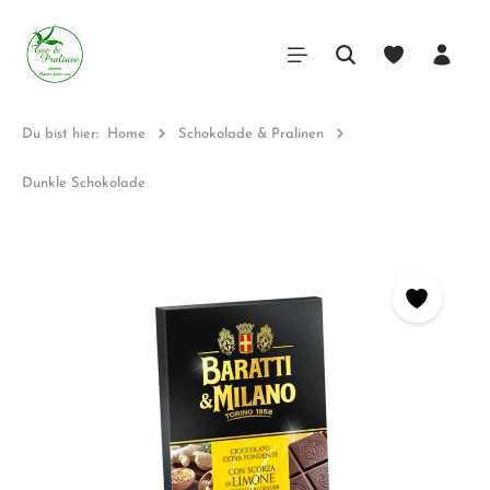
Du bist hier:
Home
Schokolade & Pralinen
Dunkle Schokolade