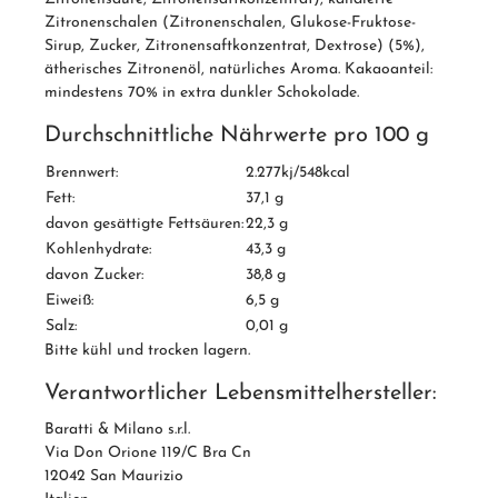
Zitronenschalen (Zitronenschalen, Glukose-Fruktose-
Sirup, Zucker, Zitronensaftkonzentrat, Dextrose) (5%),
ätherisches Zitronenöl, natürliches Aroma. Kakaoanteil:
mindestens 70% in extra dunkler Schokolade.
Durchschnittliche Nährwerte pro 100 g
Brennwert:
2.277kj/548kcal
Fett:
37,1 g
davon gesättigte Fettsäuren:
22,3 g
Kohlenhydrate:
43,3 g
davon Zucker:
38,8 g
Eiweiß:
6,5 g
Salz:
0,01 g
Bitte kühl und trocken lagern.
Verantwortlicher Lebensmittelhersteller:
Baratti & Milano s.r.l.
Via Don Orione 119/C Bra Cn
12042 San Maurizio