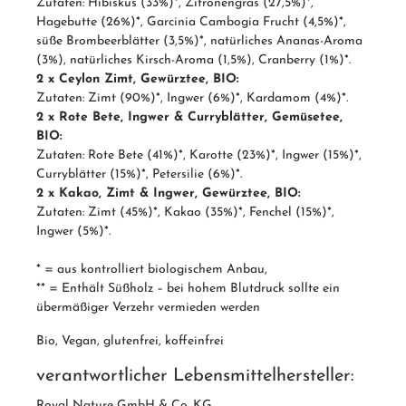
Zutaten: Hibiskus (33%)*, Zitronengras (27,5%)*,
Hagebutte (26%)*, Garcinia Cambogia Frucht (4,5%)*,
süße Brombeerblätter (3,5%)*, natürliches Ananas-Aroma
(3%), natürliches Kirsch-Aroma (1,5%), Cranberry (1%)*.
2 x Ceylon Zimt, Gewürztee, BIO:
Zutaten: Zimt (90%)*, Ingwer (6%)*, Kardamom (4%)*.
2 x Rote Bete, Ingwer & Curryblätter, Gemüsetee,
BIO:
Zutaten: Rote Bete (41%)*, Karotte (23%)*, Ingwer (15%)*,
Curryblätter (15%)*, Petersilie (6%)*.
2 x Kakao, Zimt & Ingwer, Gewürztee, BIO:
Zutaten: Zimt (45%)*, Kakao (35%)*, Fenchel (15%)*,
Ingwer (5%)*.
* = aus kontrolliert biologischem Anbau,
** = Enthält Süßholz – bei hohem Blutdruck sollte ein
übermäßiger Verzehr vermieden werden
Bio, Vegan, glutenfrei, koffeinfrei
verantwortlicher Lebensmittelhersteller:
Royal Nature GmbH & Co. KG