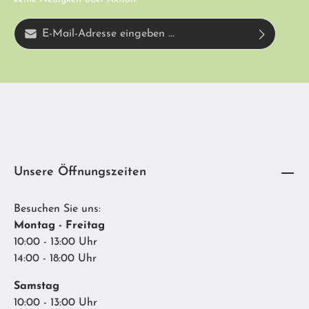
E-Mail-Adresse*
Diese Seite ist durch reCAPTCHA geschützt und es gelten die
Ich habe die
Datenschutzbestimmungen
zur Kenntnis genommen und die
Datenschutzrichtlinie
und
Nutzungsbedingungen
.
AGB
gelesen und bin mit ihnen einverstanden.
Unsere Öffnungszeiten
Besuchen Sie uns:
Montag - Freitag
10:00 - 13:00 Uhr
14:00 - 18:00 Uhr
Samstag
10:00 - 13:00 Uhr