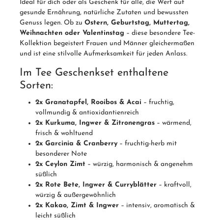
Ideal für dich oder als Geschenk für alle, die Wert auf
gesunde Ernährung, natürliche Zutaten und bewussten
Genuss legen. Ob zu
Ostern, Geburtstag, Muttertag,
Weihnachten oder Valentinstag
– diese besondere Tee-
Kollektion begeistert Frauen und Männer gleichermaßen
und ist eine stilvolle Aufmerksamkeit für jeden Anlass.
Im Tee Geschenkset enthaltene
Sorten:
2x Granatapfel, Rooibos & Acai
– fruchtig,
vollmundig & antioxidantienreich
2x Kurkuma, Ingwer & Zitronengras
– wärmend,
frisch & wohltuend
2x Garcinia & Cranberry
– fruchtig-herb mit
besonderer Note
2x Ceylon Zimt
– würzig, harmonisch & angenehm
süßlich
2x Rote Bete, Ingwer & Curryblätter
– kraftvoll,
würzig & außergewöhnlich
2x Kakao, Zimt & Ingwer
– intensiv, aromatisch &
leicht süßlich