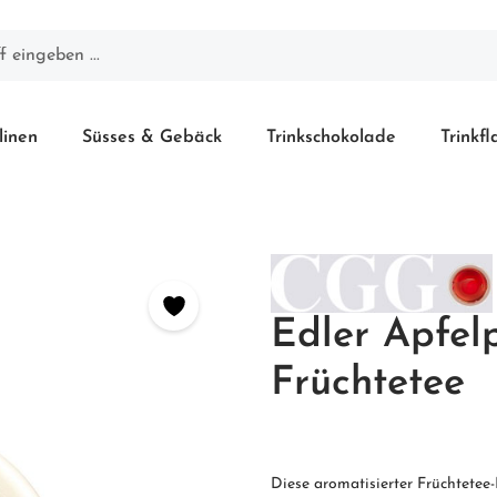
linen
Süsses & Gebäck
Trinkschokolade
Trinkf
Edler Apfelp
Früchtetee
Diese aromatisierter Früchtete