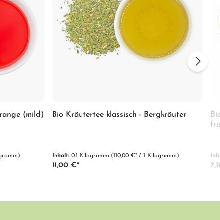
range (mild)
Bio Kräutertee klassisch - Bergkräuter
Bi
fr
logramm)
Inhalt:
0.1 Kilogramm
(110,00 €* / 1 Kilogramm)
Inh
11,00 €*
7,