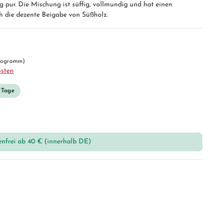
g pur. Die Mischung ist süffig, vollmundig und hat einen
h die dezente Beigabe von Süßholz.
ilogramm)
osten
3 Tage
enfrei ab 40 € (innerhalb DE)