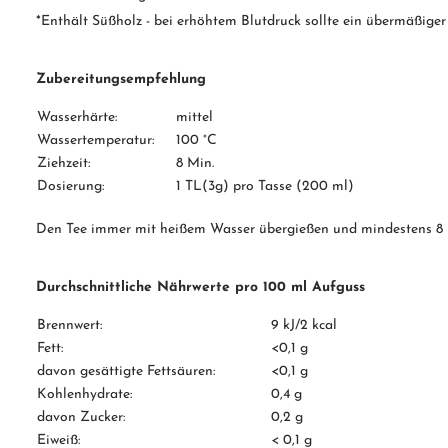
*Enthält Süßholz - bei erhöhtem Blutdruck sollte ein übermäßige
Zubereitungsempfehlung
Wasserhärte:
mittel
Wassertemperatur:
100 °C
Ziehzeit:
8 Min.
Dosierung:
1 TL(3g) pro Tasse (200 ml)
Den Tee immer mit heißem Wasser übergießen und mindestens 8 
Durchschnittliche Nährwerte pro 100 ml Aufguss
Brennwert:
9 kJ/2 kcal
Fett:
<0,1 g
davon gesättigte Fettsäuren:
<0,1 g
Kohlenhydrate:
0,4 g
davon Zucker:
0,2 g
Eiweiß:
< 0,1 g