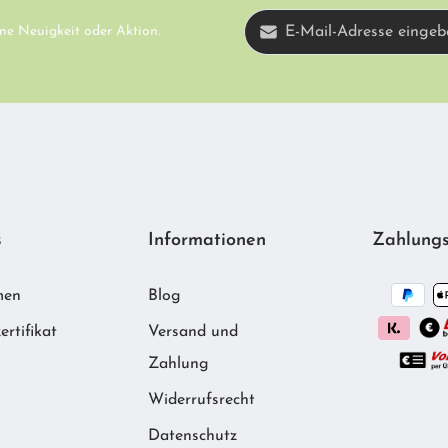
E-Mail-Adresse*
ne Neuigkeit oder Aktion.
Diese Seite ist d
Ich habe die
Datenschutzbestimmun
Datenschutzrichtl
AGB
gelesen und bin mit ihnen einve
s
Informationen
Zahlungs
men
Blog
ertifikat
Versand und
Zahlung
Widerrufsrecht
m
Datenschutz