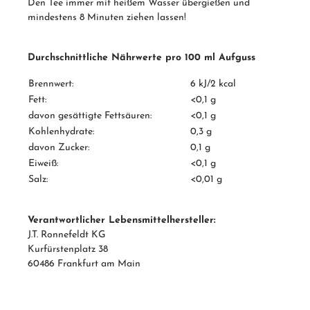
Den Tee immer mit heißem Wasser übergießen und
mindestens 8 Minuten ziehen lassen!
Durchschnittliche Nährwerte pro 100 ml Aufguss
Brennwert:
6 kJ/2 kcal
Fett:
<0,1 g
davon gesättigte Fettsäuren:
<0,1 g
Kohlenhydrate:
0,3 g
davon Zucker:
0,1 g
Eiweiß:
<0,1 g
Salz:
<0,01 g
Verantwortlicher Lebensmittelhersteller:
J.T. Ronnefeldt KG
Kurfürstenplatz 38
60486 Frankfurt am Main