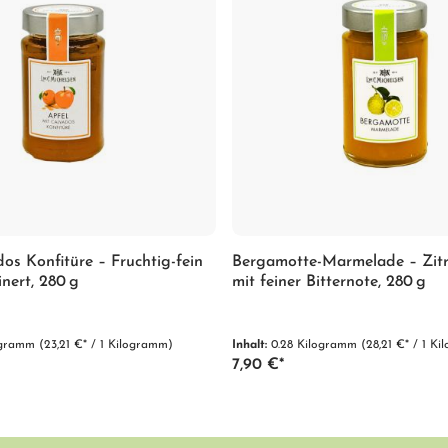
os Konfitüre – Fruchtig-fein
Bergamotte-Marmelade – Zit
inert, 280 g
mit feiner Bitternote, 280 g
logramm
(23,21 €* / 1 Kilogramm)
Inhalt:
0.28 Kilogramm
(28,21 €* / 1 K
7,90 €*