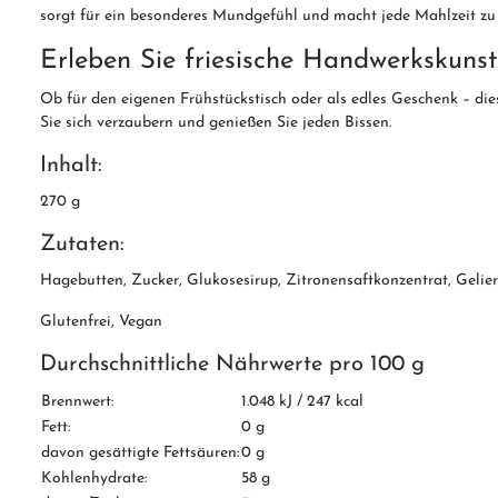
sorgt für ein besonderes Mundgefühl und macht jede Mahlzeit z
Erleben Sie friesische Handwerkskuns
Ob für den eigenen Frühstückstisch oder als edles Geschenk – di
Sie sich verzaubern und genießen Sie jeden Bissen.
Inhalt:
270 g
Zutaten:
Hagebutten, Zucker, Glukosesirup, Zitronensaftkonzentrat, Gelierm
Glutenfrei, Vegan
Durchschnittliche Nährwerte pro 100 g
Brennwert:
1.048 kJ / 247 kcal
Fett:
0 g
davon gesättigte Fettsäuren:
0 g
Kohlenhydrate:
58 g