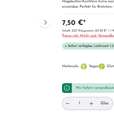
Hagebutten-Konfitüre Extra nach 
einsetzbar. Perfekt für Brötchen
7,50 €*
Inhalt:
0.27 Kilogramm
(27,78 €* / 1
Preise inkl. MwSt. zzgl. Versandk
Sofort verfügbar, Lieferzeit: 1-
Merkmale:
Vegan
Glut
Wir liefern versandkost
Glas