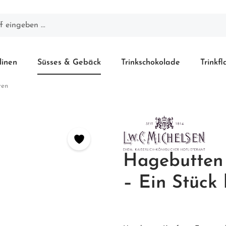
linen
Süsses & Gebäck
Trinkschokolade
Trinkf
ren
Hagebutten 
– Ein Stück 