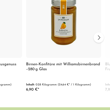
rusgenuss
Birnen-Konfitüre mit Williamsbirnenbrand
Bl
–280 g Glas
Fr
ilogramm)
Inhalt:
0.28 Kilogramm
(24,64 €* / 1 Kilogramm)
Inh
6,90 €*
7,