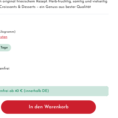
original friesischem Rezept. Herb-fruchtig, samtig und vielseitig
, Croissants & Desserts – ein Genuss aus bester Qualität
 Kilogramm)
osten
3 Tage
enfrei
enfrei ab 40 € (innerhalb DE)
In den Warenkorb