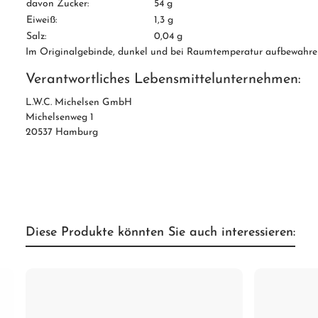
davon Zucker:
54 g
Eiweiß:
1,3 g
Salz:
0,04 g
Im Originalgebinde, dunkel und bei Raumtemperatur aufbewahr
Verantwortliches Lebensmittelunternehmen:
L.W.C. Michelsen GmbH
Michelsenweg 1
20537 Hamburg
Diese Produkte könnten Sie auch interessieren: