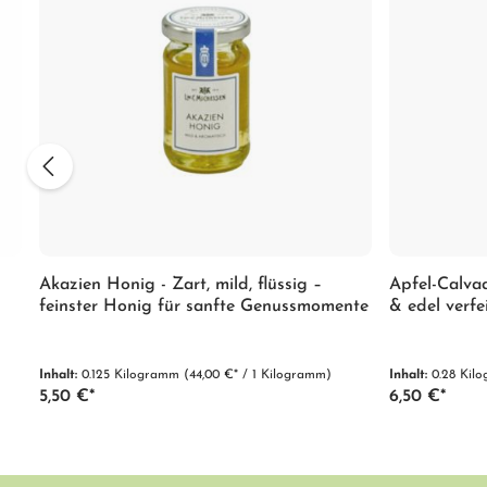
Akazien Honig - Zart, mild, flüssig –
Apfel-Calvad
feinster Honig für sanfte Genussmomente
& edel verfe
Inhalt:
0.125 Kilogramm
(44,00 €* / 1 Kilogramm)
Inhalt:
0.28 Ki
5,50 €*
6,50 €*