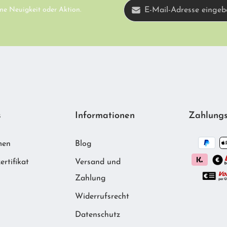
E-Mail-Adresse*
ne Neuigkeit oder Aktion.
Diese Seite ist d
Ich habe die
Datenschutzbestimmun
Datenschutzrichtl
AGB
gelesen und bin mit ihnen einve
s
Informationen
Zahlungs
men
Blog
ertifikat
Versand und
Zahlung
Widerrufsrecht
m
Datenschutz