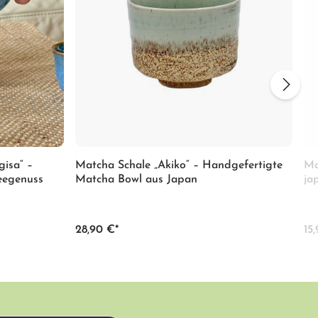
gisa“ –
Matcha Schale „Akiko“ – Handgefertigte
Ma
Teegenuss
Matcha Bowl aus Japan
ja
28,90 €*
15