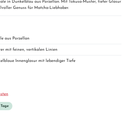
le in Dunkelblau aus Porzellan. Mit Tokusa-Muster, tiefer Glasur
lvoller Genuss für Matcha-Liebhaber.
le aus Porzellan
r mit feinen, vertikalen Linien
kelblaue Innenglasur mit lebendiger Tiefe
osten
3 Tage