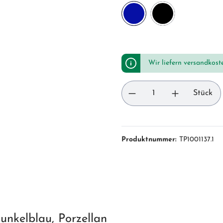
Wir liefern versandkost
Stück
Produktnummer:
TP1001137.1
unkelblau, Porzellan