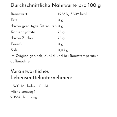
Durchschnittliche Nährwerte pro 100 g
Brennwert:
1.283 kJ / 302 kcal
Fett:
0 g
davon gesättigte Fettsäuren:
0 g
Kohlenhydrate:
75 g
davon Zucker:
75 g
Eiweiß:
0 g
Salz:
0,03 g
Im Originalgebinde, dunkel und bei Raumtemperatur
aufbewahren
Verantwortliches
Lebensmittelunternehmen:
L.W.C. Michelsen GmbH
Michelsenweg 1
20537 Hamburg