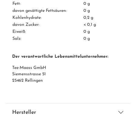
Fett:
0 g
davon gesättigte Fettsäuren:
0 g
Kohlenhydrate:
0,2 g
davon Zucker:
< 0,1 g
Eiweiß:
0 g
Salz:
0 g
Der verantwortliche Lebensmittelunternehmer:
Tee-Maass GmbH
Siemensstrasse 51
25462 Rellingen
Hersteller