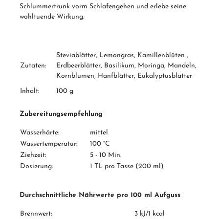
Schlummertrunk vorm Schlafengehen und erlebe seine
wohltuende Wirkung.
Steviablätter, Lemongras, Kamillenblüten ,
Zutaten:
Erdbeerblätter, Basilikum, Moringa, Mandeln,
Kornblumen, Hanfblätter, Eukalyptusblätter
Inhalt:
100 g
Zubereitungsempfehlung
Wasserhärte:
mittel
Wassertemperatur:
100 °C
Ziehzeit:
5 - 10 Min.
Dosierung:
1 TL pro Tasse (200 ml)
Durchschnittliche Nährwerte pro 100 ml Aufguss
Brennwert:
3 kJ/1 kcal