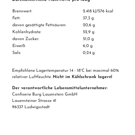
Brennwert:
2.418 kJ/576 kcal
Fett:
37,3 g
davon gesättigte Fettsäuren:
20,6 g
Kohlenhydrate:
52,9 g
davon Zucker:
51,0 g
Eiweiß:
6,0 g
Salz:
0,24 g
Empfohlene Lagertemperatur 14 - 18°C bei maximal 60%
relativer Luftfeuchte.
Nicht im Kühlschrank lagern!
Der verantwortliche Lebensmittelunternehmer:
Confiserie Burg Lauenstein GmbH
Lauensteiner Strasse 41
96337 Ludwigsstadt