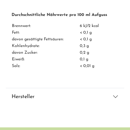
Durchschnittliche Nährwerte pro 100 ml Aufguss
Brennwert:
6 kJ/2 kcal
Fett:
< 0,1 g
davon gesättigte Fettsäuren:
< 0,1 g
Kohlenhydrate:
0,3 g
davon Zucker:
0,2 g
Eiweiß:
0,1 g
Salz:
< 0,01 g
Hersteller