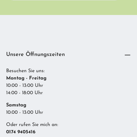
Diese Seite ist durch reCAPTCHA geschützt und es gelten die
Ich habe die
Datenschutzbestimmungen
zur Kenntnis genommen und die
Datenschutzrichtlinie
und
Nutzungsbedingungen
.
AGB
gelesen und bin mit ihnen einverstanden.
Unsere Öffnungszeiten
Besuchen Sie uns:
Montag - Freitag
10:00 - 13:00 Uhr
14:00 - 18:00 Uhr
Samstag
10:00 - 13:00 Uhr
Oder rufen Sie mich an:
0174 9405416