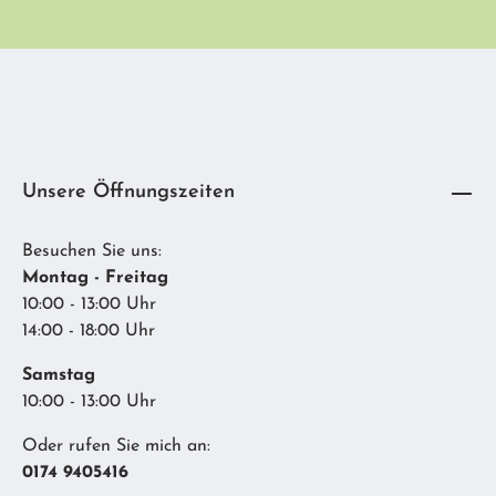
Diese Seite ist durch reCAPTCHA geschützt und es gelten die
Ich habe die
Datenschutzbestimmungen
zur Kenntnis genommen und die
Datenschutzrichtlinie
und
Nutzungsbedingungen
.
AGB
gelesen und bin mit ihnen einverstanden.
Unsere Öffnungszeiten
Besuchen Sie uns:
Montag - Freitag
10:00 - 13:00 Uhr
14:00 - 18:00 Uhr
Samstag
10:00 - 13:00 Uhr
Oder rufen Sie mich an:
0174 9405416