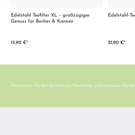
Edelstahl Teefilter XL – großzügiger
Edelstahl-T
Genuss für Becher & Kannen
13,90 €*
21,90 €*
Abonnieren Sie den kostenlosen Newsletter und verpassen Sie kei