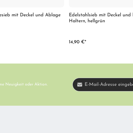
eesieb mit Deckel und Ablage
Edelstahlsieb mit Deckel und
Haltern, hellgrün
14,90 €*
E-Mail-Adresse*
ne Neuigkeit oder Aktion.
Diese Seite ist d
Ich habe die
Datenschutzbestimmun
Datenschutzrichtl
AGB
gelesen und bin mit ihnen einve