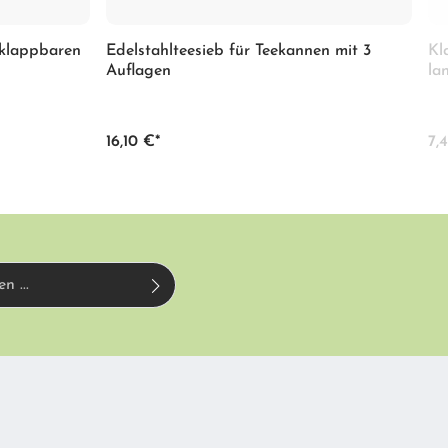
 klappbaren
Edelstahlteesieb für Teekannen mit 3
Kl
Auflagen
la
16,10 €*
7,
urch reCAPTCHA geschützt und es gelten die
gen
zur Kenntnis genommen und die
inie
und
Nutzungsbedingungen
.
rstanden.