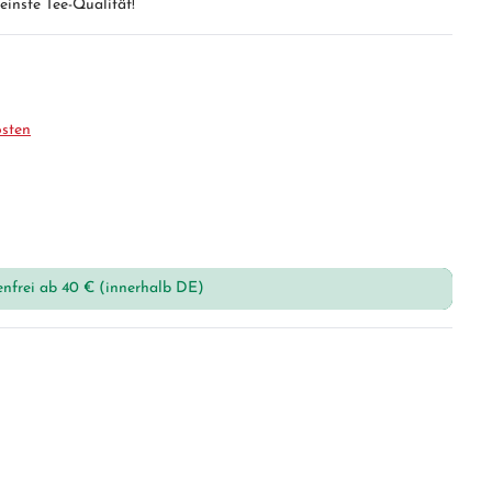
feinste Tee-Qualität!
osten
enfrei ab 40 € (innerhalb DE)