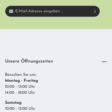
E-Mail-Adresse*
Diese Seite ist durch reCAPTCHA geschützt und es gelten die
Ich habe die
Datenschutzbestimmungen
zur Kenntnis genommen und die
Datenschutzrichtlinie
und
Nutzungsbedingungen
.
AGB
gelesen und bin mit ihnen einverstanden.
Unsere Öffnungszeiten
Besuchen Sie uns:
Montag - Freitag
10:00 - 13:00 Uhr
14:00 - 18:00 Uhr
Samstag
10:00 - 13:00 Uhr