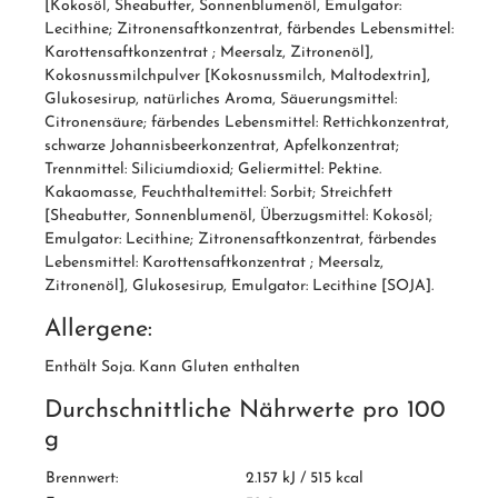
[Kokosöl, Sheabutter, Sonnenblumenöl, Emulgator:
Lecithine; Zitronensaftkonzentrat, färbendes Lebensmittel:
Karottensaftkonzentrat ; Meersalz, Zitronenöl],
Kokosnussmilchpulver [Kokosnussmilch, Maltodextrin],
Glukosesirup, natürliches Aroma, Säuerungsmittel:
Citronensäure; färbendes Lebensmittel: Rettichkonzentrat,
schwarze Johannisbeerkonzentrat, Apfelkonzentrat;
Trennmittel: Siliciumdioxid; Geliermittel: Pektine.
Kakaomasse, Feuchthaltemittel: Sorbit; Streichfett
[Sheabutter, Sonnenblumenöl, Überzugsmittel: Kokosöl;
Emulgator: Lecithine; Zitronensaftkonzentrat, färbendes
Lebensmittel: Karottensaftkonzentrat ; Meersalz,
Zitronenöl], Glukosesirup, Emulgator: Lecithine [SOJA].
Allergene:
Enthält Soja. Kann Gluten enthalten
Durchschnittliche Nährwerte pro 100
g
Brennwert:
2.157 kJ / 515 kcal