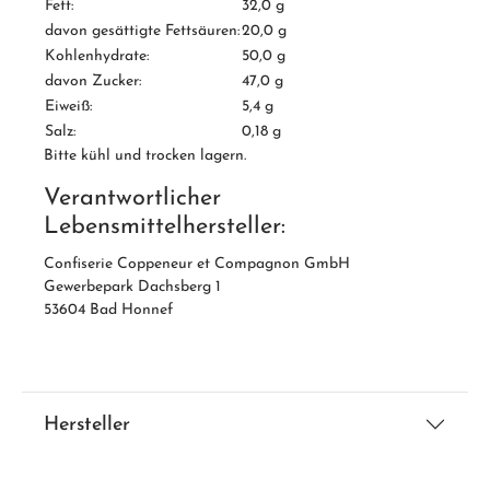
Fett:
32,0 g
davon gesättigte Fettsäuren:
20,0 g
Kohlenhydrate:
50,0 g
davon Zucker:
47,0 g
Eiweiß:
5,4 g
Salz:
0,18 g
Bitte kühl und trocken lagern.
Verantwortlicher
Lebensmittelhersteller:
Confiserie Coppeneur et Compagnon GmbH
Gewerbepark Dachsberg 1
53604 Bad Honnef
Hersteller