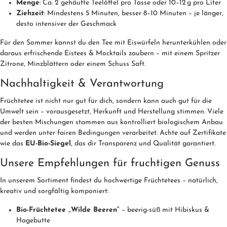
Menge
: Ca. 2 gehäufte Teelöffel pro Tasse oder 10–12 g pro Liter
Ziehzeit
: Mindestens 5 Minuten, besser 8–10 Minuten – je länger,
desto intensiver der Geschmack
Für den Sommer kannst du den Tee mit Eiswürfeln herunterkühlen oder
daraus erfrischende Eistees & Mocktails zaubern – mit einem Spritzer
Zitrone, Minzblättern oder einem Schuss Saft.
Nachhaltigkeit & Verantwortung
Früchtetee ist nicht nur gut für dich, sondern kann auch gut für die
Umwelt sein – vorausgesetzt, Herkunft und Herstellung stimmen. Viele
der besten Mischungen stammen aus kontrolliert biologischem Anbau
und werden unter fairen Bedingungen verarbeitet. Achte auf Zertifikate
wie das
EU-Bio-Siegel
, das dir Transparenz und Qualität garantiert.
Unsere Empfehlungen für fruchtigen Genuss
In unserem Sortiment findest du hochwertige Früchtetees – natürlich,
kreativ und sorgfältig komponiert:
Bio-Früchtetee „Wilde Beeren“
– beerig-süß mit Hibiskus &
Hagebutte