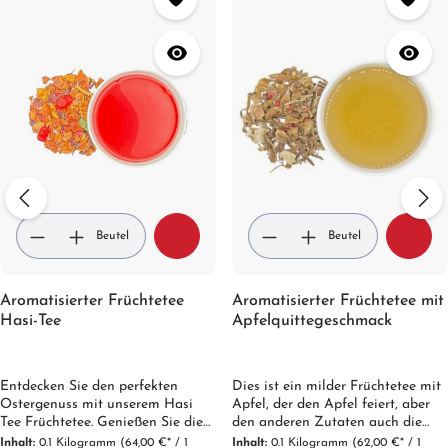
Beutel
Beutel
Aromatisierter Früchtetee
Aromatisierter Früchtetee mit
Hasi-Tee
Apfelquittegeschmack
Entdecken Sie den perfekten
Dies ist ein milder Früchtetee mit
Ostergenuss mit unserem Hasi
Apfel, der den Apfel feiert, aber
Tee Früchtetee. Genießen Sie die
den anderen Zutaten auch die
facettenreiche Süße von Pfirsich,
Ehre erweist. Apfel, Quitte und
Inhalt:
0.1 Kilogramm
(64,00 €* / 1
Inhalt:
0.1 Kilogramm
(62,00 €* / 1