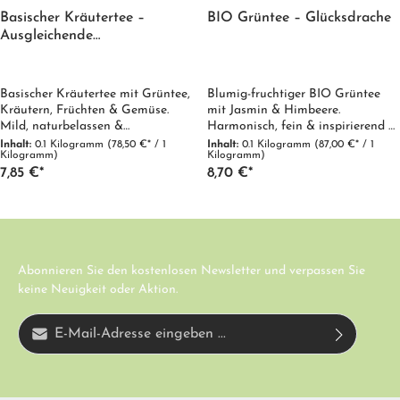
Basischer Kräutertee –
BIO Grüntee – Glücksdrache
Ausgleichende
Kräuterteemischung mit
Grüntee
Basischer Kräutertee mit Grüntee,
Blumig-fruchtiger BIO Grüntee
Kräutern, Früchten & Gemüse.
mit Jasmin & Himbeere.
Mild, naturbelassen &
Harmonisch, fein & inspirierend –
ausgewogen. Ideal für den
ein Tee voller Glück und
Inhalt:
0.1 Kilogramm
(78,50 €* / 1
Inhalt:
0.1 Kilogramm
(87,00 €* / 1
Kilogramm)
Kilogramm)
täglichen, ungesüßten Teegenuss.
Leichtigkeit. 100 % Bio.
7,85 €*
8,70 €*
Abonnieren Sie den kostenlosen Newsletter und verpassen Sie
keine Neuigkeit oder Aktion.
E-Mail-Adresse*
Diese Seite ist durch reCAPTCHA geschützt und es gelten die
Ich habe die
Datenschutzbestimmungen
zur Kenntnis genommen und die
Datenschutzrichtlinie
und
Nutzungsbedingungen
.
AGB
gelesen und bin mit ihnen einverstanden.